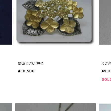
額あじさい 帯留
うさぎ
¥38,500
¥9,3
SOL